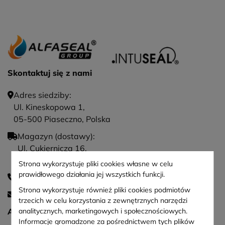
Skontaktuj się z nami
Adres siedziby:
Ul. Kineskopowa 1,
05-500 Piaseczno, Polska
Magazyn (dostawy):
Ul. Cukiernicza 16,
05-506 Kolonia Lesznowola
Strona wykorzystuje pliki cookies własne w celu
prawidłowego działania jej wszystkich funkcji.
+48 22 498 7 498
Strona wykorzystuje również pliki cookies podmiotów
sekretariat@alfaseal.pl
trzecich w celu korzystania z zewnętrznych narzędzi
ALFASEAL GROUP Sp. z o. o.
analitycznych, marketingowych i społecznościowych.
Informacje gromadzone za pośrednictwem tych plików