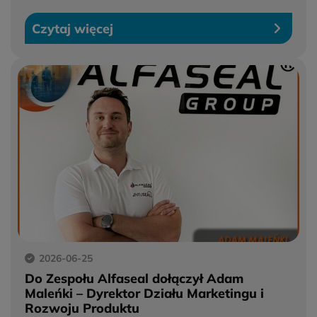
Czytaj więcej
2026-06-25
Tutaj możesz dokonać szczegółowych ustawień w
Do Zespołu Alfaseal dołączył Adam
zakresie plików cookies innych niż niezbędne do
Maleńki – Dyrektor Działu Marketingu i
prawidłowego funkcjonowania strony. Ustawiając
Rozwoju Produktu
poszczególne narzędzia jako włączone, godzisz się, by