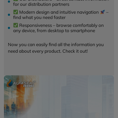
for our distribution partners
budowaniu Twojego profilu użytkownika. Ponadto,
informacje z Google Analytics mogą być wykorzystywane
Modern design and intuitive navigation
–
w ustawieniach kampanii reklamowych prowadzonych z
find what you need faster
wykorzystaniem Google Ads. Jeżeli sobie tego nie życzysz,
Responsiveness – browse comfortably on
możesz wyłączyć narzędzia Google.
any device, from desktop to smartphone
reCAPTCHA
Now you can easily find all the information you
Korzystamy na naszej stronie z "reCAPTCHA", to jest
need about every product. Check it out!
narzędzie którę ma na celu odróżnienie komputerów od
ludzi.