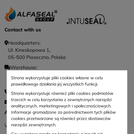
Contact with us
Headquarters:
Ul. Kineskopowa 1,
05-500 Piaseczno, Polska
Warehouse:
Ul. Cukiernicza 16,
Strona wykorzystuje pliki cookies własne w celu
05-506 Kolonia Lesznowola
prawidłowego działania jej wszystkich funkcji.
+48 22 498 7 498
Strona wykorzystuje również pliki cookies podmiotów
trzecich w celu korzystania z zewnętrznych narzędzi
sekretariat@alfaseal.pl
analitycznych, marketingowych i społecznościowych.
ALFASEAL GROUP Sp. z o. o.
Informacje gromadzone za pośrednictwem tych plików
cookies przetwarzane są również przez dostawców
narzędzi zewnętrznych.
VAT No.: PL1231274821