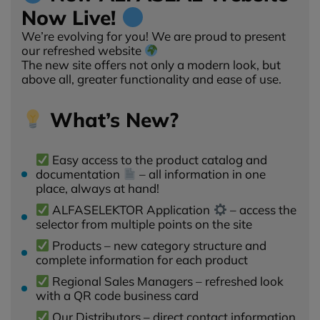
stronie pliki cookies, po prostu kliknij w przycisk poniżej.
Now Live!
We’re evolving for you! We are proud to present
Akceptuję wszystkie pliki cookies
our refreshed website
The new site offers not only a modern look, but
Aby dokonać bardziej zaawansowanych ustawień,
above all, greater functionality and ease of use.
skorzystaj z poniższych opcji.
What’s New?
Niezbędne cookies
Niezbędne pliki cookie są absolutnie niezbędne do
prawidłowego działania witryny. Te pliki cookie zapewniają
Easy access to the product catalog and
anonimowe działanie podstawowych funkcji i
documentation
– all information in one
zabezpieczeń witryny.
place, always at hand!
ALFASELEKTOR Application
– access the
Narzędzia Google
selector from multiple points on the site
Products – new category structure and
Korzystamy z Google Analytics, czyli narzędzia
complete information for each product
pozwalającego na gromadzenie, przeglądanie i analizę
statystyk związanych z aktywnością użytkowników na
Regional Sales Managers – refreshed look
naszej stronie. Kod śledzący Google Analytics gromadzi
with a QR code business card
informacje na temat Twojej aktywności na naszej stronie,
Our Distributors – direct contact information
które mogą być przez Google wykorzystywane przy